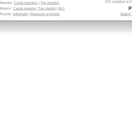
252 vizitatori si
Membri:
Cauta membru
|
Top membri
P
Masini:
Cauta masina
|
Top masini
|
Nr.1
Puncte:
Informatii
|
Reduceri si premii
Baterii