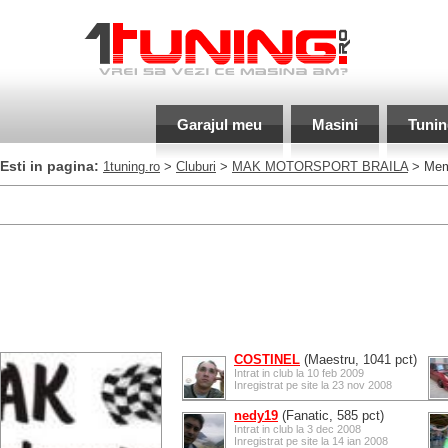
Garajul meu
Masini
Tunin
Esti in pagina:
1tuning.ro
>
Cluburi
>
MAK MOTORSPORT BRAILA
> Mem
COSTINEL
(Maestru, 1041 pct)
Intrat in club la 10 feb 2009
Inregistrat pe site la 23 nov 2008
nedy19
(Fanatic, 585 pct)
Intrat in club la 3 dec 2008
Inregistrat pe site la 14 ian 2008