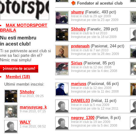
Fondator al acestui club
shumy
(Fanatic, 493 pct)
Intrat in club la 29 apr 2009
Inregistrat pe site la 23 apr 2009
MAK MOTORSPORT
Shhoby
(Fanatic, 289 pct)
BRAILA
Intrat in club la 9 iul 2010
Inregistrat pe site la 18 iul 2009
Nu esti membru
in acest club!
pretenash
(Pasionat, 244 pct)
Intrat in club la 7 ian 2010
Ti se potriveste acest club si
Inregistrat pe site la 28 dec 2009
vrei sa faci parte din el?
Nimic mai simplu!
Sirius
(Pasionat, 85 pct)
Intrat in club la 12 dec 2008
Inregistrat pe site la 4 dec 2008
Membri (18)
mariuss
(Pasionat, 66 pct)
Ultimii membri inscrisi:
Intrat in club la 12 dec 2009
Shhoby
Inregistrat pe site la 11 dec 2008
9 iul 2010, 09:25
DANIEL03
(Initiat, 11 pct)
Intrat in club la 5 mai 2009
maryusycag_k
Inregistrat pe site la 12 mai 2011
9 mai 2010, 07:15
negrey_1300
(Pieton, 8 pct)
WALY
Intrat in club la 19 ian 2009
Inregistrat pe site la 5 dec 2008
1 mai 2010, 08:52