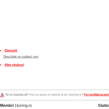
Discutii
Deschide un subiect nou
Alte cluburi
Tu ce masina ai?
Vrei sa apara si masina ta pe 1tuning.ro?
Fa-i profilul acum!
Membri
1tuning.ro
Statis