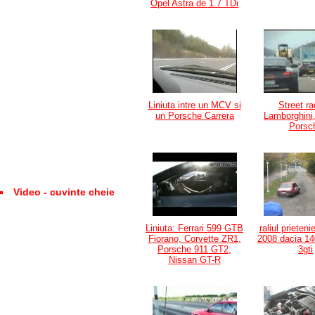
Opel Astra de 1.7 TDi
Liniuta intre un MCV si
Street ra
un Porsche Carrera
Lamborghini,
Porsc
Video - cuvinte cheie
Liniuta: Ferrari 599 GTB
raliul prieteni
Fiorano, Corvette ZR1,
2008 dacia 14
Porsche 911 GT2,
3gti
Nissan GT-R