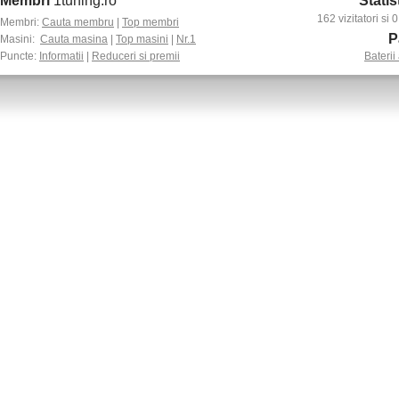
Membri
1tuning.ro
Statis
162 vizitatori si
Membri:
Cauta membru
|
Top membri
P
Masini:
Cauta masina
|
Top masini
|
Nr.1
Puncte:
Informatii
|
Reduceri si premii
Baterii