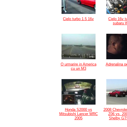
Cielo turbo 1.5 16v
Cielo 16v t
subaru
O urmarire in America
Adrenalina pe
cu un M3
Honda S2000 vs
2008 Chevrole
Mitsubishi Lancer WRC
Z06 vs. 20
2005
Shelby G