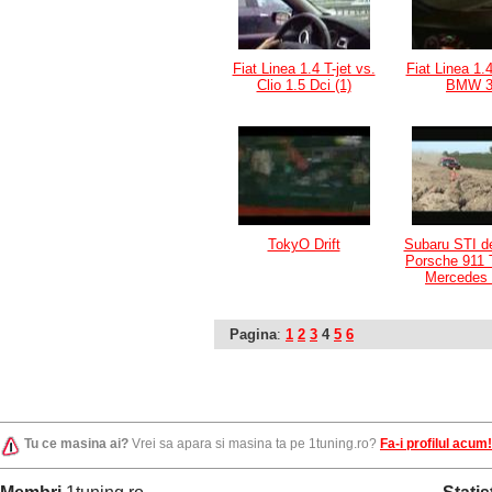
Fiat Linea 1.4 T-jet vs.
Fiat Linea 1.4
Clio 1.5 Dci (1)
BMW 3
TokyO Drift
Subaru STI de
Porsche 911 
Mercedes
Pagina
:
1
2
3
4
5
6
Tu ce masina ai?
Vrei sa apara si masina ta pe 1tuning.ro?
Fa-i profilul acum!