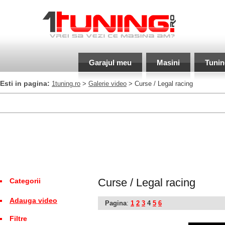
Garajul meu
Masini
Tunin
Esti in pagina:
1tuning.ro
>
Galerie video
> Curse / Legal racing
Curse / Legal racing
Categorii
Adauga video
Pagina
:
1
2
3
4
5
6
Filtre