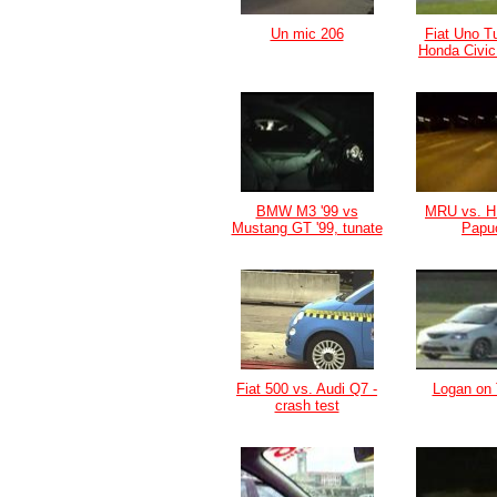
Un mic 206
Fiat Uno T
Honda Civic
BMW M3 '99 vs
MRU vs. H
Mustang GT '99, tunate
Papu
Fiat 500 vs. Audi Q7 -
Logan on 
crash test