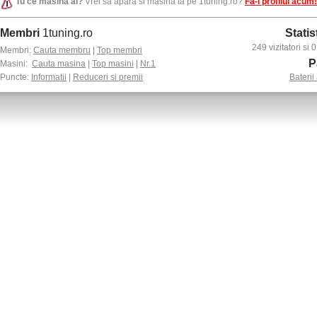
Tu ce masina ai?
Vrei sa apara si masina ta pe 1tuning.ro?
Fa-i profilul acum!
Membri
1tuning.ro
Statis
249 vizitatori si
Membri:
Cauta membru
|
Top membri
P
Masini:
Cauta masina
|
Top masini
|
Nr.1
Puncte:
Informatii
|
Reduceri si premii
Baterii