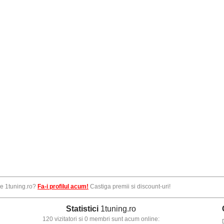
pe 1tuning.ro?
Fa-i profilul acum!
Castiga premii si discount-uri!
Statistici
1tuning.ro
120 vizitatori si 0 membri sunt acum online: