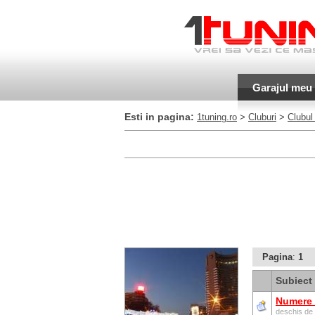
Garajul meu
Esti in pagina:
1tuning.ro
>
Cluburi
>
Clubul
Pagina
:
1
Subiect
Numere 
deschis de