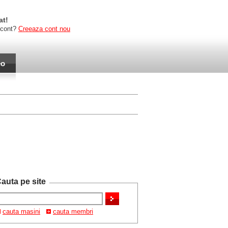
at!
 cont?
Creeaza cont nou
eo
auta pe site
cauta masini
cauta membri