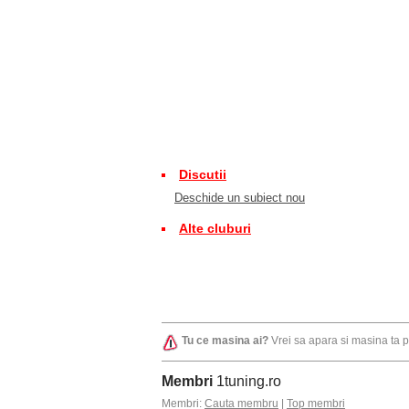
Discutii
Deschide un subiect nou
Alte cluburi
Tu ce masina ai?
Vrei sa apara si masina ta 
Membri
1tuning.ro
Membri:
Cauta membru
|
Top membri