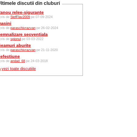
ltimele discutii din cluburi
anou relee-sigurante
cris de
StefFlav2009
pe 07-09-2024
asini
cris de
paraschivrazvan
pe 26-02-2024
emnalizare secventiala
cris de
spionul
pe 03-03-2022
eamuri aburite
cris de
paraschivrazvan
pe 21-11-2020
efectiune
cris de
andad_68
pe 24-03-2018
vezi toate discutiile