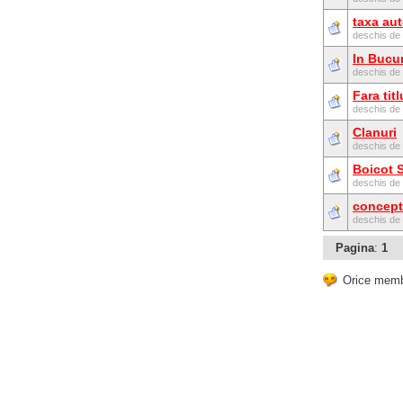
taxa au
deschis de
In Bucu
deschis de
Fara titl
deschis de
Clanuri
deschis de
Boicot 
deschis de
concept
deschis de
Pagina
:
1
Orice membr