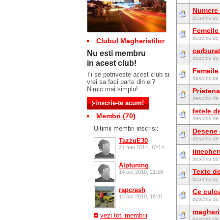
Numere 
deschis de
Femeile
deschis de
Clubul Magheristilor
carburat
Nu esti membru
deschis de
in acest club!
Femeile 
Ti se potriveste acest club si
deschis de
vrei sa faci parte din el?
Nimic mai simplu!
Prietena
deschis de
fetele d
Membri (70)
deschis de
Ultimii membri inscrisi:
Desene c
deschis de
TazzuE30
21 mai 2014, 10:14
jmecher
deschis de
Alptuning
Texte d
14 oct 2010, 21:58
deschis de
rapcrash
Ce culo
13 oct 2010, 18:31
deschis de
magheris
vezi toti membrii
deschis de