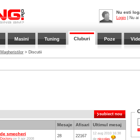
Nu esti log
Login
| Nu ai
Cluburi
Masini
Tuning
Poze
Vid
 Magheristilor
> Discutii
C
Mesaje
Afisari
Ultimul mesaj
de smecheri
12 aug 2010 16:38
28
22167
Doctoru
pe 9 apr 2008
de
niccolas