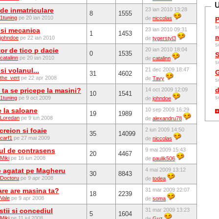
U
de inmatriculare
23 ian 2010 13:28
8
1555
1tuning
pe 20 ian 2010
de
niccolas
P
s
 si mecanica
23 ian 2010 09:31
1
1453
m
johndoe
pe 22 ian 2010
de
tygerstyl3
s
or de tico p dacie
20 ian 2010 18:04
0
1535
S
catalinn
pe 20 ian 2010
de
catalinn
s
si volanul...
21 dec 2009 18:47
G
31
4602
the_vert
pe 22 apr 2008
de
Tavy
s
d
 ta se pricepe la masini?
14 oct 2009 12:09
10
1541
s
1tuning
pe 9 oct 2009
de
johndoe
e la saloane
10 sep 2009 16:29
19
1989
Loredan
pe 9 iun 2008
de
alexandru78
reion si foaie
2 iun 2009 14:50
35
14099
carf1
pe 27 mai 2009
de
niccolas
ul de contrasens
9 mai 2009 15:43
20
4467
Miki
pe 16 iun 2008
de
paulik506
e agatat pe Magheru
4 mai 2009 13:12
30
8843
Doctoru
pe 9 apr 2008
de
todea
are are masina ta?
31 mar 2009 22:07
18
2239
Vale
pe 9 apr 2008
de
soma
tii si concediul
31 mar 2009 13:23
5
1604
Miki
pe 11 iul 2008
de
Guz