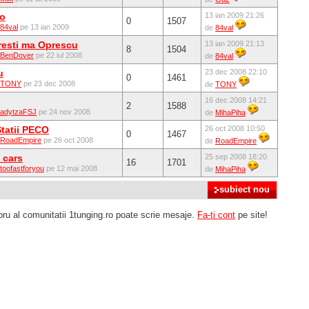
to
13 ian 2009 21:26
0
1507
84val
pe 13 ian 2009
de
84val
resti ma Oprescu
13 ian 2009 21:13
8
1504
BenDover
pe 22 iul 2008
de
84val
u
23 dec 2008 22:10
0
1461
TONY
pe 23 dec 2008
de
TONY
16 dec 2008 14:21
2
1588
adytzaFSJ
pe 24 nov 2008
de
MihaPiha
Statii PECO
26 oct 2008 10:50
0
1467
RoadEmpire
pe 26 oct 2008
de
RoadEmpire
 cars
25 sep 2008 18:20
16
1701
toofastforyou
pe 12 mai 2008
de
MihaPiha
u al comunitatii 1tunging.ro poate scrie mesaje.
Fa-ti cont
pe site!