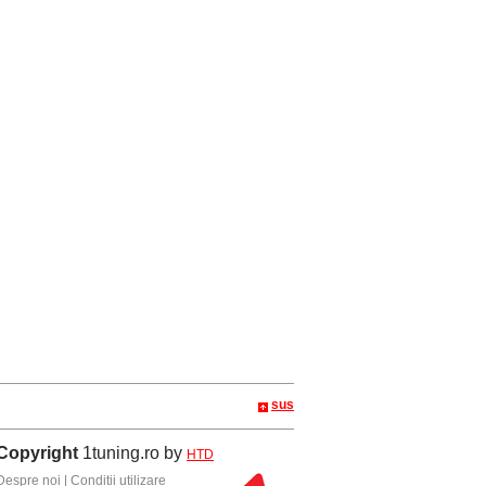
sus
Copyright
1tuning.ro by
HTD
Despre noi
|
Conditii utilizare